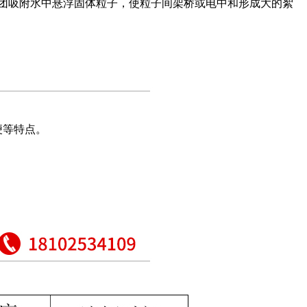
团吸附水中悬浮固体粒子，使粒子间架桥或电中和形成大的絮
便等特点。