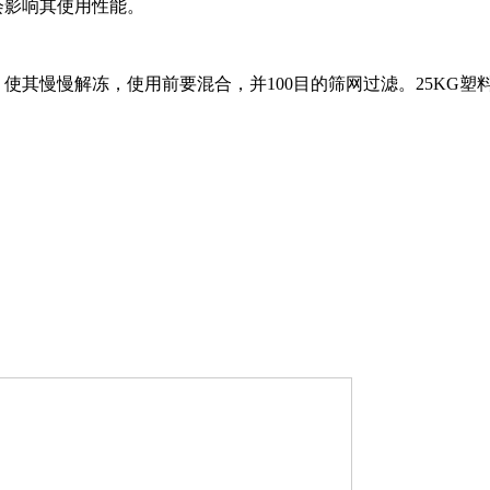
否则会影响其使用性能。
慢慢解冻，使用前要混合，并100目的筛网过滤。25KG塑料桶，