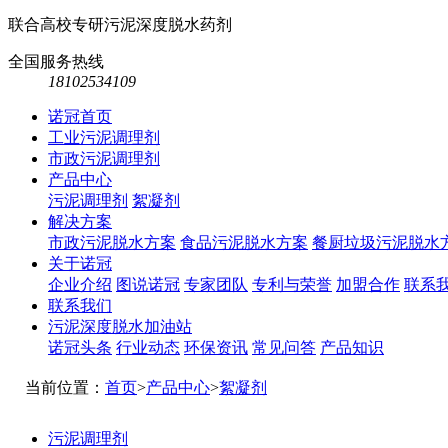
联合高校专研污泥深度脱水药剂
全国服务热线
18102534109
诺冠首页
工业污泥调理剂
市政污泥调理剂
产品中心
污泥调理剂
絮凝剂
解决方案
市政污泥脱水方案
食品污泥脱水方案
餐厨垃圾污泥脱水
关于诺冠
企业介绍
图说诺冠
专家团队
专利与荣誉
加盟合作
联系
联系我们
污泥深度脱水加油站
诺冠头条
行业动态
环保资讯
常见问答
产品知识
当前位置：
首页
>
产品中心
>
絮凝剂
污泥调理剂