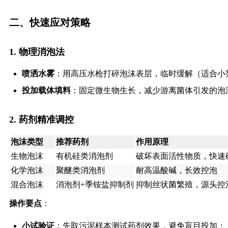
二、快速应对策略
1. 物理消泡法
喷洒水雾
：用高压水枪打碎泡沫表层，临时缓解（适合小
投加载体填料
：固定微生物生长，减少游离菌体引发的泡
2. 药剂精准调控
泡沫类型
推荐药剂
作用原理
生物泡沫
有机硅类消泡剂
破坏表面活性物质，快速
化学泡沫
聚醚类消泡剂
耐高温酸碱，长效控泡
混合泡沫
消泡剂+季铵盐抑制剂
抑制丝状菌繁殖，源头控
操作要点
：
小试验证
：先取污泥样本测试药剂效果，避免盲目投加；