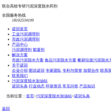
联合高校专研污泥深度脱水药剂
全国服务热线
18102534109
诺冠首页
工业污泥调理剂
市政污泥调理剂
产品中心
污泥调理剂
絮凝剂
解决方案
市政污泥脱水方案
食品污泥脱水方案
餐厨垃圾污泥脱水
关于诺冠
企业介绍
图说诺冠
专家团队
专利与荣誉
加盟合作
联系
联系我们
污泥深度脱水加油站
诺冠头条
行业动态
环保资讯
常见问答
产品知识
当前位置：
首页
>
污泥深度脱水加油站
>
诺冠头条
返回