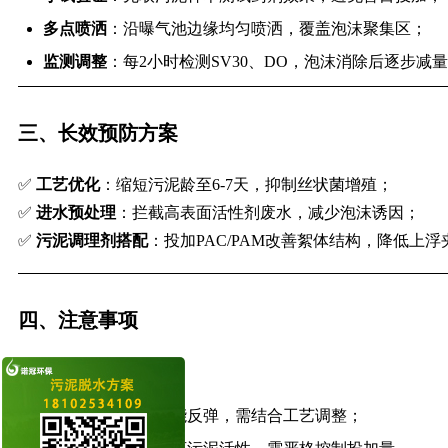
多点喷洒
：沿曝气池边缘均匀喷洒，覆盖泡沫聚集区；
监测调整
：每2小时检测SV30、DO，泡沫消除后逐步减
三、长效预防方案
✅
工艺优化
：缩短污泥龄至6-7天，抑制丝状菌增殖；
✅
进水预处理
：拦截高表面活性剂废水，减少泡沫诱因；
✅
污泥调理剂搭配
：投加PAC/PAM改善絮体结构，降低上浮
四、注意事项
⚠️
避免误区
：
单纯依赖消泡剂可能反弹，需结合工艺调整；