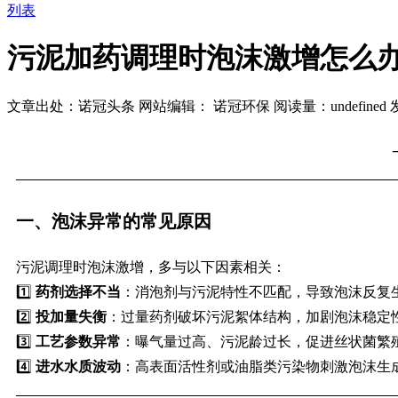
列表
污泥加药调理时泡沫激增怎么
文章出处：诺冠头条
网站编辑： 诺冠环保
阅读量：
undefined
发
一、泡沫异常的常见原因
污泥调理时泡沫激增，多与以下因素相关：
1️⃣
药剂选择不当
：消泡剂与污泥特性不匹配，导致泡沫反复
2️⃣
投加量失衡
：过量药剂破坏污泥絮体结构，加剧泡沫稳定
3️⃣
工艺参数异常
：曝气量过高、污泥龄过长，促进丝状菌繁
4️⃣
进水水质波动
：高表面活性剂或油脂类污染物刺激泡沫生