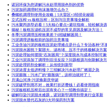
诺冠环保为您讲解污水处理用脱色剂的优势
污泥加药调理时泡沫激增怎么办？
叠螺机调理剂使用全攻略｜5大雷区+3招优化秘籍
立式压榨 vs 板框压榨：区别与注意事项全解析
污水聚丙选型必看！5大核心要点+避坑指南，轻松解决
揭秘！板框压滤机压泥不成型的常见原因及解决方法！
冬季污泥调理压榨效果差？6招破解困局！
污泥调理进板框前的加药注意事项
工业含油污泥的板框压泥处理难点是什么？专治各种“不服
污泥脱水困扰？絮团大、滤布堵、压不干的终极解决方案
污泥处理如何摆脱“石灰困局”？深度脱水与成本控制可兼
工业污泥添加了调理剂后没反应？问题根源与创新解决方
污泥处理药剂全解析：从传统到新型
污泥浓度太低进料慢？三招解决污水处理厂燃眉之急
污泥膨胀：污水厂的“膨胀病”，这样治就对了！​
月满山河净·污泥焕新庆华诞​
污泥破壁剂用不对，效果打折还费钱！必看使用指南
污泥板框机压榨后出泥有夹心？一招教你搞定！
破解印染污泥脱水难题，诺冠新型调理剂带来行业革新
污泥脱水替代石灰的3大环保药剂方案