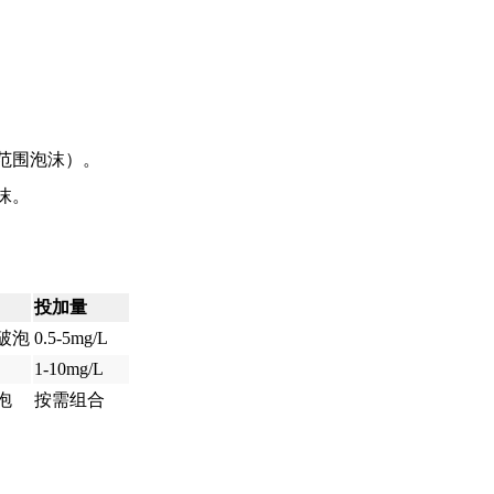
范围泡沫）。
沫。
投加量
破泡
0.5-5mg/L
1-10mg/L
泡
按需组合