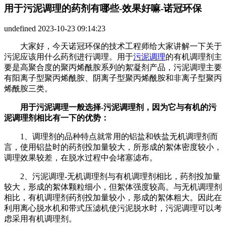
用于污泥调理的药剂有哪些-效果好嘛-诺冠环保
undefined
2023-10-23 09:14:23
大家好，今天诺冠环保的技术工程师给大家讲解一下关于
污泥应该用什么药剂进行调理。用于
污泥调理
的有机调理剂主
要是高聚合度的聚丙烯酰胺系列的絮凝剂产品，污泥调理主要
有阳离子型聚丙烯酰胺、阴离子型聚丙烯酰胺和非离子型聚丙
烯酰胺三类。
用于污泥调理一般选择-污泥调理剂，因为它与有机的污
泥调理剂相比有一下的优势：
1、调理剂的品种特点就常用的铝盐和铁盐无机调理剂而
言，使用铝盐时的药剂投加量较大，所形成的絮体密度较小，
调理效果较差，在脱水过程中会堵塞滤布。
2、污泥调理-无机调理剂与有机调理剂相比，药剂投加量
较大，形成的絮体颗粒细小，但絮体强度较高。与无机调理剂
相比，有机调理剂药剂投加量较小，形成的絮体粗大。因此在
利用离心脱水机和带式压滤机使污泥脱水时，污泥调理可以考
虑采用有机调理剂。