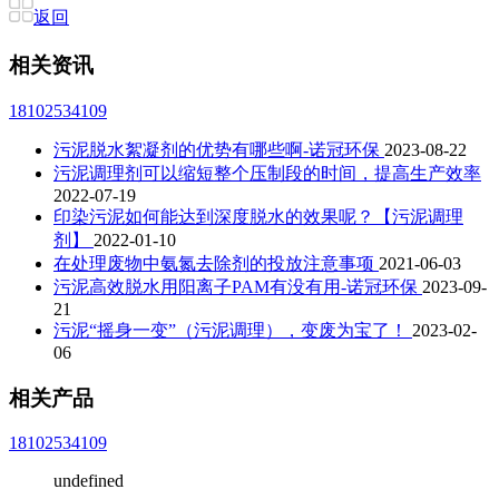
返回
相关资讯
18102534109
污泥脱水絮凝剂的优势有哪些啊-诺冠环保
2023-08-22
污泥调理剂可以缩短整个压制段的时间，提高生产效率
2022-07-19
印染污泥如何能达到深度脱水的效果呢？【污泥调理
剂】
2022-01-10
在处理废物中氨氮去除剂的投放注意事项
2021-06-03
污泥高效脱水用阳离子PAM有没有用-诺冠环保
2023-09-
21
污泥“摇身一变”（污泥调理），变废为宝了！
2023-02-
06
相关产品
18102534109
undefined