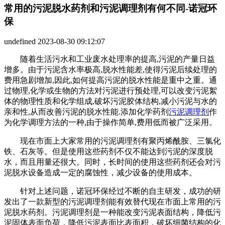
常用的污泥脱水药剂和污泥调理剂有何不同-诺冠环
保
undefined
2023-08-30 09:12:07
随着生活污水和工业废水处理率的提高,污泥的产量日益
增多。由于污泥含水率极高,脱水性能差,使得污泥后续处理的
费用急剧增加,因此,如何提高污泥的脱水性能是重中之重。通
过物理,化学或生物的方法对污泥进行预处理,可以改变污泥絮
体的物理性质和化学组成,破坏污泥胶体结构,减小污泥与水的
亲和性,从而改善污泥的脱水性能.添加化学药剂
污泥调理剂
作
为化学调理方法的一种,由于操作简单,费用低而被广泛采用。
现在市面上大家常用的污泥调理剂有聚丙烯酰胺、三氯化
铁、石灰等。但是使用这些药剂不仅不能达到污泥的深度脱
水，而且用量还很大。同时，长时间的使用这些药剂还会对污
泥脱水设备造成一定的腐蚀性，减少设备的使用成本。
针对上述问题，诺冠环保经过不断的自主研发，成功的研
发出了一款新型的
污泥调理剂
能有效替代现在市面上常用的污
泥脱水药剂。污泥调理剂是一种能改变污泥表面结构，降低污
泥固体表面负荷，降低污泥表面比表面积，破坏细菌结构的化