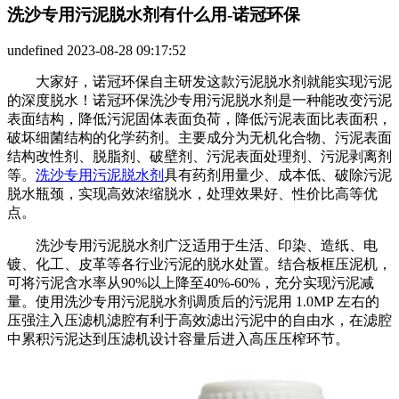
洗沙专用污泥脱水剂有什么用-诺冠环保
undefined
2023-08-28 09:17:52
大家好，诺冠环保自主研发这款污泥脱水剂就能实现污泥
的深度脱水！诺冠环保洗沙专用污泥脱水剂是一种能改变污泥
表面结构，降低污泥固体表面负荷，降低污泥表面比表面积，
破坏细菌结构的化学药剂。主要成分为无机化合物、污泥表面
结构改性剂、脱脂剂、破壁剂、污泥表面处理剂、污泥剥离剂
等。
洗沙专用污泥脱水剂
具有药剂用量少、成本低、破除污泥
脱水瓶颈，实现高效浓缩脱水，处理效果好、性价比高等优
点。
洗沙专用污泥脱水剂广泛适用于生活、印染、造纸、电
镀、化工、皮革等各行业污泥的脱水处置。结合板框压泥机，
可将污泥含水率从90%以上降至40%-60%，充分实现污泥减
量。使用洗沙专用污泥脱水剂调质后的污泥用 1.0MP 左右的
压强注入压滤机滤腔有利于高效滤出污泥中的自由水，在滤腔
中累积污泥达到压滤机设计容量后进入高压压榨环节。