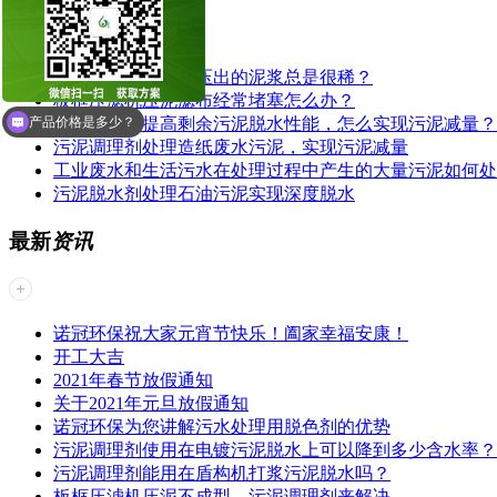
为什么板框压滤机压出的泥浆总是很稀？
板框压滤机压泥滤布经常堵塞怎么办？
产品价格是多少？
污泥调理剂提高剩余污泥脱水性能，怎么实现污泥减量？
污泥调理剂处理造纸废水污泥，实现污泥减量
工业废水和生活污水在处理过程中产生的大量污泥如何处
污泥脱水剂处理石油污泥实现深度脱水
最新
资讯
诺冠环保祝大家元宵节快乐！阖家幸福安康！
开工大吉
2021年春节放假通知
关于2021年元旦放假通知
诺冠环保为您讲解污水处理用脱色剂的优势
污泥调理剂使用在电镀污泥脱水上可以降到多少含水率？
污泥调理剂能用在盾构机打浆污泥脱水吗？
板框压滤机压泥不成型，污泥调理剂来解决