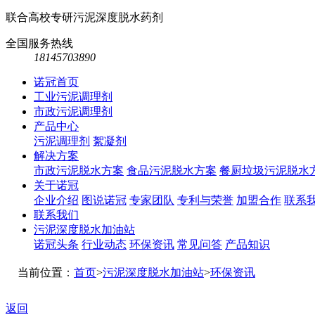
联合高校专研污泥深度脱水药剂
全国服务热线
18145703890
诺冠首页
工业污泥调理剂
市政污泥调理剂
产品中心
污泥调理剂
絮凝剂
解决方案
市政污泥脱水方案
食品污泥脱水方案
餐厨垃圾污泥脱水
关于诺冠
企业介绍
图说诺冠
专家团队
专利与荣誉
加盟合作
联系
联系我们
污泥深度脱水加油站
诺冠头条
行业动态
环保资讯
常见问答
产品知识
当前位置：
首页
>
污泥深度脱水加油站
>
环保资讯
返回