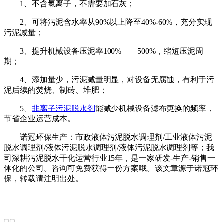
1、不含氯离子，不需要加石灰；
2、可将污泥含水率从90%以上降至40%-60%，充分实现
污泥减量；
3、提升机械设备压泥率100%——500%，缩短压泥周
期；
4、添加量少，污泥减量明显，对设备无腐蚀，有利于污
泥后续的焚烧、制砖、堆肥；
5、
非离子污泥脱水剂
能减少机械设备滤布更换的频率，
节省企业运营成本。
诺冠环保生产：市政液体污泥脱水调理剂/工业液体污泥
脱水调理剂/液体污泥脱水调理剂/液体污泥脱水调理剂等；我
司深耕污泥脱水干化运营行业15年，是一家研发-生产-销售一
体化的公司。咨询可免费获得一份方案哦。该文章源于诺冠环
保，转载请注明出处。