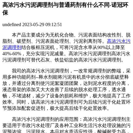
高浓污水污泥调理剂与普通药剂有什么不同-诺冠环
保
undefined
2023-05-29 09:12:51
本产品主要成分为无机化合物、污泥表面结构改性剂、脱
脂剂、破壁剂、污泥表面处理剂、污泥剥离剂等。
高浓污水污
泥调理剂
结合板框压泥机，可将污泥含水率从90%以上降至
40%-60%，充分实现污泥减量。高浓污水污泥调理剂高浓污水
污泥调理剂可替代石灰、铁盐铝盐的高浓污水污泥调理剂。
我司的高浓污水污泥调理剂，一改常规调理剂的弊端，采
用多种功能药剂--释水剂能将污泥有机质中的水分彻底破壁释
放，并通过分离剂使污泥絮凝团团聚，达到泥水程度的分离，
液态骨架的添加又大大改善了后续的脱水处理工序，透水通
畅，不堵滤材，减少了设备的损耗和维护，极大地提高了工作
效率。同时，该高浓污水污泥调理剂可为后续污泥干化处置环
节预添加配套促进剂，极大提高后续干化处置效率。
高浓污水污泥调理剂的应用范围：高浓污水污泥调理剂主
要适用于市政污水处理厂及各种工业和生活污水处理设施的污
泥预浓缩、污泥脱水。本品对水质适应性强，酸碱耐受力高，