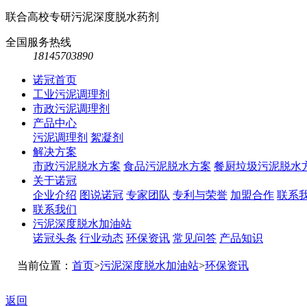
联合高校专研污泥深度脱水药剂
全国服务热线
18145703890
诺冠首页
工业污泥调理剂
市政污泥调理剂
产品中心
污泥调理剂
絮凝剂
解决方案
市政污泥脱水方案
食品污泥脱水方案
餐厨垃圾污泥脱水
关于诺冠
企业介绍
图说诺冠
专家团队
专利与荣誉
加盟合作
联系
联系我们
污泥深度脱水加油站
诺冠头条
行业动态
环保资讯
常见问答
产品知识
当前位置：
首页
>
污泥深度脱水加油站
>
环保资讯
返回