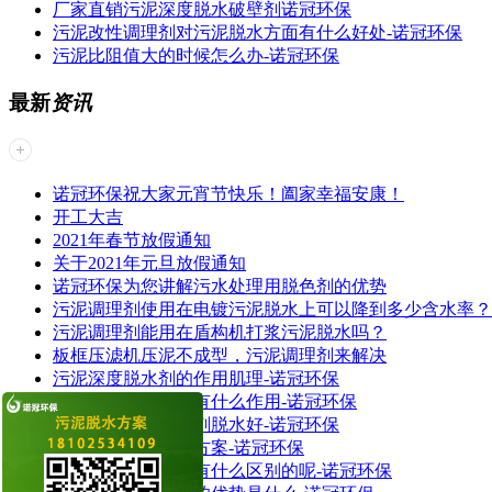
厂家直销污泥深度脱水破壁剂诺冠环保
污泥改性调理剂对污泥脱水方面有什么好处-诺冠环保
污泥比阻值大的时候怎么办-诺冠环保
最新
资讯
诺冠环保祝大家元宵节快乐！阖家幸福安康！
开工大吉
2021年春节放假通知
关于2021年元旦放假通知
诺冠环保为您讲解污水处理用脱色剂的优势
污泥调理剂使用在电镀污泥脱水上可以降到多少含水率？
污泥调理剂能用在盾构机打浆污泥脱水吗？
板框压滤机压泥不成型，污泥调理剂来解决
污泥深度脱水剂的作用肌理-诺冠环保
阳离子污泥脱水剂有什么作用-诺冠环保
哪种污泥破壁脱水剂脱水好-诺冠环保
城市污泥减量解决方案-诺冠环保
乳液型污泥脱水剂有什么区别的呢-诺冠环保