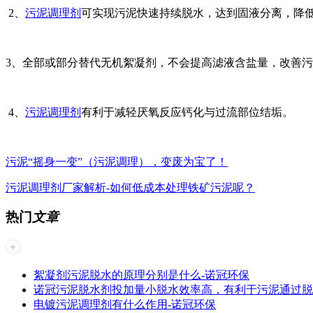
2、
污泥调理剂
可实现污泥快速持续脱水，达到固液分离，降
3、全部或部分替代无机絮凝剂，不会提高滤液含盐量，改善
4、
污泥调理剂
有利于减轻厌氧反应钙化与过流部位结垢。
污泥“摇身一变”（污泥调理），变废为宝了！
污泥调理剂厂家解析-如何低成本处理铁矿污泥呢？
热门
文章
絮凝剂污泥脱水的原理分别是什么-诺冠环保
诺冠污泥脱水剂投加量小脱水效率高，有利于污泥通过脱水
电镀污泥调理剂有什么作用-诺冠环保