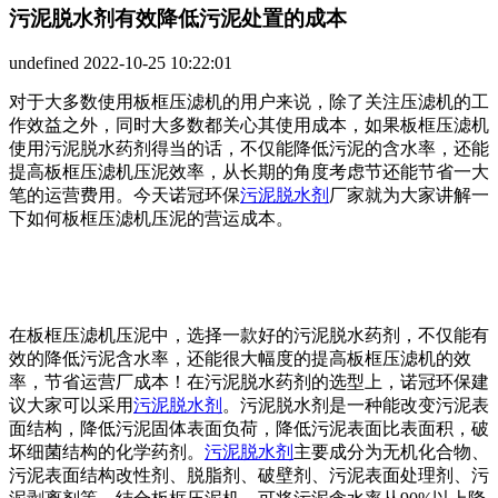
污泥脱水剂有效降低污泥处置的成本
undefined
2022-10-25 10:22:01
对于大多数使用板框压滤机的用户来说，除了关注压滤机的工
作效益之外，同时大多数都关心其使用成本，如果板框压滤机
使用污泥脱水药剂得当的话，不仅能降低污泥的含水率，还能
提高板框压滤机压泥效率，从长期的角度考虑节还能节省一大
笔的运营费用。今天诺冠环保
污泥脱水剂
厂家就为大家讲解一
下如何板框压滤机压泥的营运成本。
在板框压滤机压泥中，选择一款好的污泥脱水药剂，不仅能有
效的降低污泥含水率，还能很大幅度的提高板框压滤机的效
率，节省运营厂成本！在污泥脱水药剂的选型上，诺冠环保建
议大家可以采用
污泥脱水剂
。污泥脱水剂是一种能改变污泥表
面结构，降低污泥固体表面负荷，降低污泥表面比表面积，破
坏细菌结构的化学药剂。
污泥脱水剂
主要成分为无机化合物、
污泥表面结构改性剂、脱脂剂、破壁剂、污泥表面处理剂、污