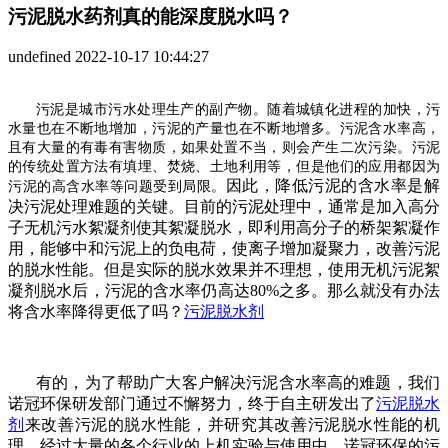
污泥脱水药剂真的能深度脱水吗？
undefined
2022-10-17 10:44:27
污泥是城市污水处理生产的副产物。随着城镇化进程的加快，污
水量也在不断地增加，污泥的产量也在不断地增多。污泥含水率高，
且有大量的有毒有害物质，如果处置不当，则会产生二次污染。污泥
的传统处置方法有填埋、焚烧、土地利用等，但是他们的应用都因为
因此，降低污泥的含水率是解
污泥的高含水率等问题受到局限。
决污泥处理难题的关键。目前的污泥处理中，通常是加入高分
子无机污水絮凝剂使其絮凝脱水，即利用高分子的桥架絮凝作
用，能够中和污泥上的负电荷，使离子
增加凝聚力，改善污泥
的脱水性能。但是实际的脱水效果并不理想，使用无机污泥絮
凝剂脱水后，污泥的含水率仍高达
80%之多。那么就没有办法
将含水率降得更低了吗？
污泥脱水剂
有的，为了帮助广大客户解决污泥含水率高的难题，我们
诺冠环保研发部门通过不懈努力，终于自主研发出了
污泥脱水
剂
来改善污泥的脱水性能，并研究其改善污泥脱水性能的机
理。经过大量的各个行业的上机实验与使用中，诺冠环保的
污