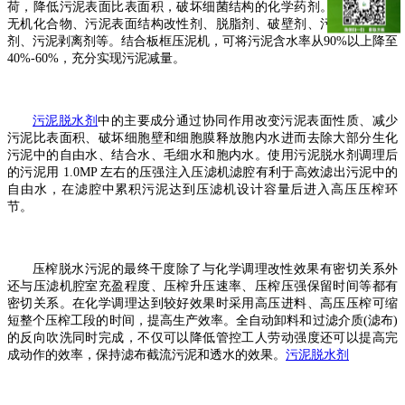
荷，降低污泥表面比表面积，破坏细菌结构的化学药剂。主要成分为
无机化合物、污泥表面结构改性剂、脱脂剂、破壁剂、污泥表面处理
剂、污泥剥离剂等。结合板框压泥机，可将污泥含水率从
90%以上降至
40%-60%，充分实现污泥减量。
污泥脱水剂
中的主要成分通过协同作用改变污泥表面性质、减少
污泥比表面积、破坏细胞壁和细胞膜释放胞内水进而去除大部分生化
污泥中的自由水、结合水、毛细水和胞内水。使用
污泥脱水剂
调理后
的污泥用
1.0MP 左右的压强注入压滤机滤腔有利于高效滤出污泥中的
自由水，在滤腔中累积污泥达到压滤机设计容量后进入高压压榨环
节。
压榨脱水污泥的最终干度除了与化学调理改性效果有密切关系外
还与压滤机腔室充盈程度、压榨升压速率、压榨压强保留时间等都有
密切关系。在化学调理达到较好效果时采用高压进料、高压压榨可缩
短整个压榨工段的时间，提高生产效率。全自动卸料和过滤介质(滤布)
的反向吹洗同时完成，不仅可以降低管控工人劳动强度还可以提高完
成动作的效率，保持滤布截流污泥和透水的效果。
污泥脱水剂