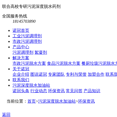
联合高校专研污泥深度脱水药剂
全国服务热线
18145703890
诺冠首页
工业污泥调理剂
市政污泥调理剂
产品中心
污泥调理剂
絮凝剂
解决方案
市政污泥脱水方案
食品污泥脱水方案
餐厨垃圾污泥脱水
关于诺冠
企业介绍
图说诺冠
专家团队
专利与荣誉
加盟合作
联系
联系我们
污泥深度脱水加油站
诺冠头条
行业动态
环保资讯
常见问答
产品知识
当前位置：
首页
>
污泥深度脱水加油站
>
环保资讯
返回