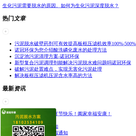
生化污泥需要脱水的原因。如何为生化污泥深度脱水？
热门
文章
污泥脱水破壁药剂可有效提高板框压滤机效率100%-500%
诺冠环保为您介绍酸洗磷化废水的处理方法
沉淀池污泥清理方案-诺冠环保
新型复合污泥调理剂能解决污泥脱水难问题吗诺冠环保
破解污泥处置难点，实现无害化污泥处理
解决板框压滤机压泥含水率高的方法
最新
资讯
诺冠环保祝大家元宵节快乐！阖家幸福安康！
开工大吉
2021年春节放假通知
关于2021年元旦放假通知