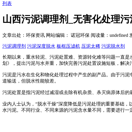
列表
山西污泥调理剂_无害化处理污
文章出处：环保资讯
网站编辑： 诺冠环保
阅读量：
undefined
发
污泥调理剂
污泥深度脱水
板框压滤机
压泥太稀
污泥脱水剂
长期以来，重水轻泥、污泥处置难、资源转化难等问题一直是水
划》，提出污泥与水并重，加快完善污泥处置设施短板，解决
污泥是污水在生化和物化处理过程中产生的副产品。由于污泥
道输送，但脱水性能较差。
污泥处置是指污泥经过减湿或去除有机杂质、杀灭病原体后的
业内人士认为，“脱水干燥”深度降低是污泥处理的重要基础
水污泥。不同行业、不同来源的污泥含水量不同，需要进行一