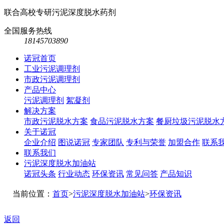
联合高校专研污泥深度脱水药剂
全国服务热线
18145703890
诺冠首页
工业污泥调理剂
市政污泥调理剂
产品中心
污泥调理剂
絮凝剂
解决方案
市政污泥脱水方案
食品污泥脱水方案
餐厨垃圾污泥脱水
关于诺冠
企业介绍
图说诺冠
专家团队
专利与荣誉
加盟合作
联系
联系我们
污泥深度脱水加油站
诺冠头条
行业动态
环保资讯
常见问答
产品知识
当前位置：
首页
>
污泥深度脱水加油站
>
环保资讯
返回