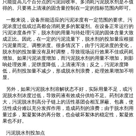
只能提高几个百分点的污泥回收率。多消耗污泥脱水剂是不值
得的。只要将上清液的固含量控制在一定的指标范围内即可。
一般来说，设备所能适应的污泥浓度有一定范围的要求。污
泥浓度过低或过高都会消耗更多的絮凝剂。在设备正常运行的
污泥浓度条件下，脱水剂的用量与待处理污泥的固体含量大致
成正比。因此，在一定的污泥流量下，脱水剂的投加量应根据
污泥量而定。调整浓度。很多情况下，由于污泥浓度的变化，
脱水剂的投加量没有及时调整，导致现场运行效果不佳或药耗
增加。如果污泥浓度增加，而污泥脱水剂的用量不增加，则影
响处理效果，泥饼度降低，上清液浑浊；反之，污泥浓度降
低，药剂投加量不减少，形成脱水剂浪费，处理效果增加不明
显。
另外，如果污泥脱水剂溶解状态不好，实际用量不足，或污
泥脱水剂浓度过低，导致药液有效成分供给不足。药剂浓度过
大，污泥脱水剂高分子链上的活性基团会相互屏蔽、包裹，使
活性成分难以充分发挥作用，造成药剂的浪费；由于脱水剂用
量过多，絮凝絮体的再分散，也会破坏絮体的稳定性，絮凝效
果也不好。
污泥脱水剂投加点