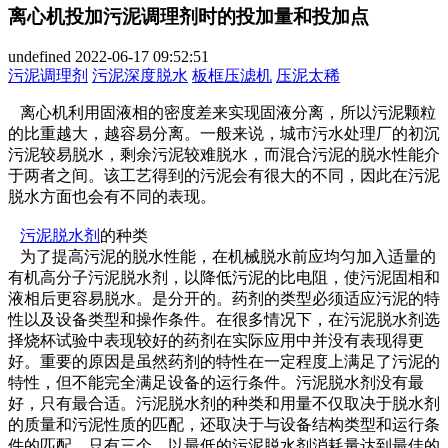
离心机投加污泥调理剂时的投加量和投加点
undefined
2022-06-17 09:52:51
污泥调理剂
污泥深度脱水
板框压滤机
压泥太稀
离心机利用固液相的密度差来实现固液分离，所以污泥颗粒
的比重越大，越容易分离。一般来说，城市污水处理厂的初沉
污泥较易脱水，剩余污泥较难脱水，而混合污泥的脱水性能介
于两者之间。该工艺得到的污泥会有很大的不同，因此在污泥
脱水方面也会有不同的表现。
污泥脱水剂
的种类
为了提高污泥的脱水性能，在机械脱水前应均匀加入适量的
有机高分子污泥脱水剂，以降低污泥的比电阻，使污泥固相和
液相后更容易脱水。是分开的。药剂的类型必须适应污泥的特
性以及设备类型和操作条件。在很多情况下，在污泥脱水剂选
择烧杯试验中表现较好的药剂在实际应用中并没有表现得更
好。重要的原因是虽然药剂的特性在一定程度上满足了污泥的
特性，但不能完全满足设备的运行条件。污泥脱水剂没有最
好，只有最合适。污泥脱水剂的种类和用量不仅取决于脱水剂
的质量和污泥性质的匹配，还取决于与设备结构类型和运行条
件的匹配。只有三个。以最低的污泥脱水剂消耗量达到最佳的