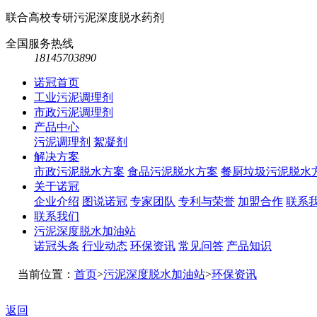
联合高校专研污泥深度脱水药剂
全国服务热线
18145703890
诺冠首页
工业污泥调理剂
市政污泥调理剂
产品中心
污泥调理剂
絮凝剂
解决方案
市政污泥脱水方案
食品污泥脱水方案
餐厨垃圾污泥脱水
关于诺冠
企业介绍
图说诺冠
专家团队
专利与荣誉
加盟合作
联系
联系我们
污泥深度脱水加油站
诺冠头条
行业动态
环保资讯
常见问答
产品知识
当前位置：
首页
>
污泥深度脱水加油站
>
环保资讯
返回