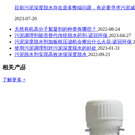
目前污泥深度脱水存在居多弊端问题，有必要寻求污泥减
2023-07-20
天然有机高分子絮凝剂的种类有哪些？
2022-08-24
污泥调理剂能否替代传统脱水药剂-诺冠环保
2023-04-27
污泥深度脱水剂加板框压滤机会擦出什么火花-诺冠环保
使用污泥调理剂对污泥深度脱水的好处
2023-01-31
污泥脱水剂实现高效浓缩深度脱水
2022-09-21
相关
产品
了解更多 +