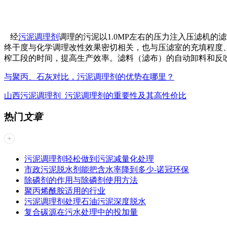
经
污泥调理剂
调理的污泥以1.0MP左右的压力注入压滤机
终干度与化学调理改性效果密切相关，也与压滤室的充填程度
榨工段的时间，提高生产效率。滤料（滤布）的自动卸料和反
与聚丙、石灰对比，污泥调理剂的优势在哪里？
山西污泥调理剂_污泥调理剂的重要性及其高性价比
热门
文章
污泥调理剂轻松做到污泥减量化处理
市政污泥脱水剂能把含水率降到多少-诺冠环保
除磷剂的作用与除磷剂使用方法
聚丙烯酰胺适用的行业
污泥调理剂处理石油污泥深度脱水
复合碳源在污水处理中的投加量