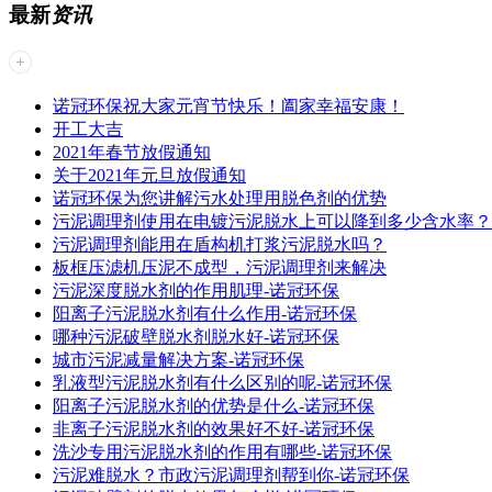
最新
资讯
诺冠环保祝大家元宵节快乐！阖家幸福安康！
开工大吉
2021年春节放假通知
关于2021年元旦放假通知
诺冠环保为您讲解污水处理用脱色剂的优势
污泥调理剂使用在电镀污泥脱水上可以降到多少含水率？
污泥调理剂能用在盾构机打浆污泥脱水吗？
板框压滤机压泥不成型，污泥调理剂来解决
污泥深度脱水剂的作用肌理-诺冠环保
阳离子污泥脱水剂有什么作用-诺冠环保
哪种污泥破壁脱水剂脱水好-诺冠环保
城市污泥减量解决方案-诺冠环保
乳液型污泥脱水剂有什么区别的呢-诺冠环保
阳离子污泥脱水剂的优势是什么-诺冠环保
非离子污泥脱水剂的效果好不好-诺冠环保
洗沙专用污泥脱水剂的作用有哪些-诺冠环保
污泥难脱水？市政污泥调理剂帮到你-诺冠环保