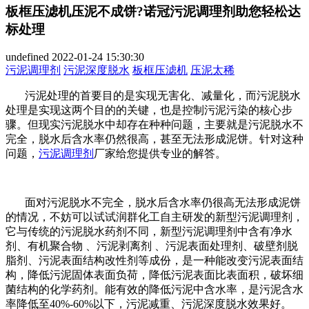
板框压滤机压泥不成饼?诺冠污泥调理剂助您轻松达
标处理
undefined
2022-01-24 15:30:30
污泥调理剂
污泥深度脱水
板框压滤机
压泥太稀
污泥处理的首要目的是实现无害化、减量化，而污泥脱水
处理是实现这两个目的的关键，也是控制污泥污染的核心步
骤。但现实污泥脱水中却存在种种问题，主要就是污泥脱水不
完全，脱水后含水率仍然很高，甚至无法形成泥饼。针对这种
问题，
污泥调理剂
厂家给您提供专业的解答。
面对污泥脱水不完全，脱水后含水率仍很高无法形成泥饼
的情况，不妨可以试试润群化工自主研发的新型污泥调理剂，
它与传统的污泥脱水药剂不同，新型污泥调理剂中含有净水
剂、有机聚合物 、污泥剥离剂 、污泥表面处理剂、破壁剂脱
脂剂、污泥表面结构改性剂等成份，是一种能改变污泥表面结
构，降低污泥固体表面负荷，降低污泥表面比表面积，破坏细
菌结构的化学药剂。能有效的降低污泥中含水率，是污泥含水
率降低至40%-60%以下，污泥减重、污泥深度脱水效果好。