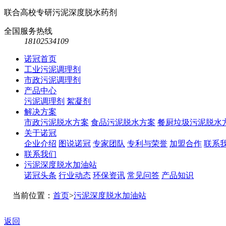
联合高校专研污泥深度脱水药剂
全国服务热线
18102534109
诺冠首页
工业污泥调理剂
市政污泥调理剂
产品中心
污泥调理剂
絮凝剂
解决方案
市政污泥脱水方案
食品污泥脱水方案
餐厨垃圾污泥脱水
关于诺冠
企业介绍
图说诺冠
专家团队
专利与荣誉
加盟合作
联系
联系我们
污泥深度脱水加油站
诺冠头条
行业动态
环保资讯
常见问答
产品知识
当前位置：
首页
>
污泥深度脱水加油站
返回