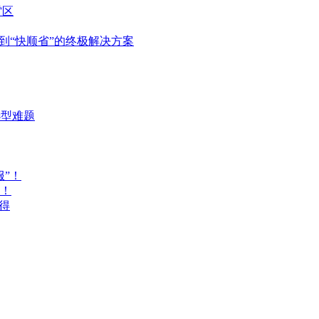
雷区
到“快顺省”的终极解决方案
选型难题
”！
！
得