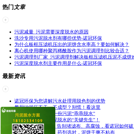
热门
文章
污泥减量_污泥需要深度脱水的原因
洗沙专用污泥脱水剂有哪些优势-诺冠环保
为什么板框压滤机压出的泥饼含水率高？要如何解决？
离心机使用哪种聚丙稀酰胺作为污泥调理剂比较合适？
污泥调理剂厂家_污泥调理剂解决板框压滤机压泥不成饼
污泥深度脱水剂主要作用是什么-诺冠环保
最新
资讯
诺冠环保为您讲解污水处理用脱色剂的优势
餐厨污泥压不干、不成型？别慌！看这里
我们的专注：让每一份污泥“乖乖脱水”
药剂，才是印染污泥脱水的“关键先生”！
板框脱水“芯”革命：告别堵滤布、高腐蚀，看诺冠如何破
养殖污泥板框脱水，药剂选对，泥饼干爽不粘布