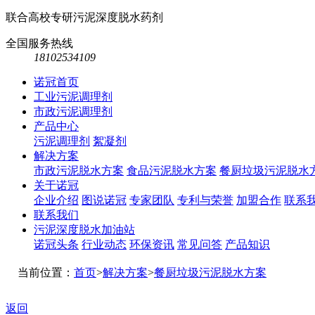
联合高校专研污泥深度脱水药剂
全国服务热线
18102534109
诺冠首页
工业污泥调理剂
市政污泥调理剂
产品中心
污泥调理剂
絮凝剂
解决方案
市政污泥脱水方案
食品污泥脱水方案
餐厨垃圾污泥脱水
关于诺冠
企业介绍
图说诺冠
专家团队
专利与荣誉
加盟合作
联系
联系我们
污泥深度脱水加油站
诺冠头条
行业动态
环保资讯
常见问答
产品知识
当前位置：
首页
>
解决方案
>
餐厨垃圾污泥脱水方案
返回