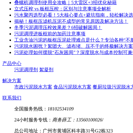
叠螺机调理剂使用全攻略｜5大雷区+3招优化秘籍
立式压榨 vs 板框压榨：区别与注意事项全解析
污水聚丙选型必看！5大核心要点+避坑指南，轻松解决
揭秘！板框压滤机压泥不成型的常见原因及解决方法！
冬季污泥调理压榨效果差？6招破解困局！
污泥调理进板框前的加药注意事项
工业含油污泥的板框压泥处理难点是什么？专治各种“不服
污泥脱水困扰？絮团大、滤布堵、压不干的终极解决方案
污泥处理如何摆脱“石灰困局”？深度脱水与成本控制可兼
产品中心
污泥调理剂
絮凝剂
解决方案
市政污泥脱水方案
食品污泥脱水方案
餐厨垃圾污泥脱水
联系我们
全国服务热线：
18102534109
24小时服务专线：
商务薛工：13560100026
/
总公司地址：广州市黄埔区科丰路31号G2栋323