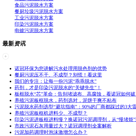
食品污泥脱水方案
餐厨垃圾污泥脱水方案
工业污泥脱水方案
印染污泥脱水方案
电镀污泥脱水方案
最新
资讯
诺冠环保为您讲解污水处理用脱色剂的优势
餐厨污泥压不干、不成型？别慌！看这里
我们的专注：让每一份污泥“乖乖脱水”
药剂，才是印染污泥脱水的“关键先生”！
板框脱水“芯”革命：告别堵滤布、高腐蚀，看诺冠如何破
养殖污泥板框脱水，药剂选对，泥饼干爽不粘布
污泥脱水药剂选型“避坑指南”：90%的厂商都踩过的3大
养殖污泥板框机进料少、不成型？
印染污泥进板框进料慢？换诺冠污泥调理剂，从“慢堵烦”
市政污泥石灰用量过大？诺冠调理剂全案解析
污泥加药调理时泡沫激增怎么办？